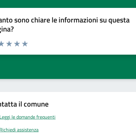
nto sono chiare le informazioni su questa
gina?
da 1 a 5 stelle la pagina
a 1 stelle su 5
aluta 2 stelle su 5
Valuta 3 stelle su 5
Valuta 4 stelle su 5
Valuta 5 stelle su 5
tatta il comune
Leggi le domande frequenti
Richiedi assistenza