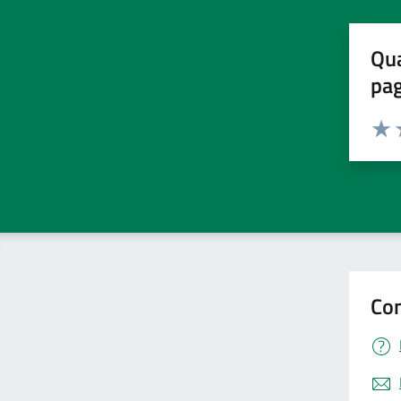
Qua
pa
Valuta 
Valut
V
Con