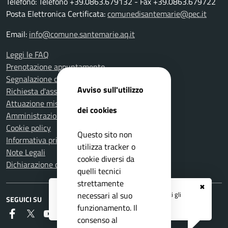
Telefono: Telefono +39.0863.679132 - Fax +39.0863.679722
Posta Elettronica Certificata:
comunedisantemarie@pec.it
Email:
info@comune.santemarie.aq.it
Leggi le FAQ
Prenotazione appuntamento
Segnalazione disservizio
Avviso sull'utilizzo
Richiesta d'assistenza
Attuazione misure PNRR
dei cookies
Amministrazione trasparente
Cookie policy
Questo sito non
Informativa privacy
utilizza tracker o
Note Legali
cookie diversi da
Dichiarazione di accessibilità
quelli tecnici
strettamente
✖
Registrati ai servizi
APP IO
e ricevi tutti gli
necessari al suo
SEGUICI SU
aggiornamenti dall'Ente
funzionamento. Il
Faceboook
Twitter
Youtube
RSS
consenso al