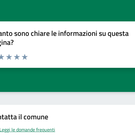
nto sono chiare le informazioni su questa
gina?
da 1 a 5 stelle la pagina
a 1 stelle su 5
aluta 2 stelle su 5
Valuta 3 stelle su 5
Valuta 4 stelle su 5
Valuta 5 stelle su 5
tatta il comune
Leggi le domande frequenti