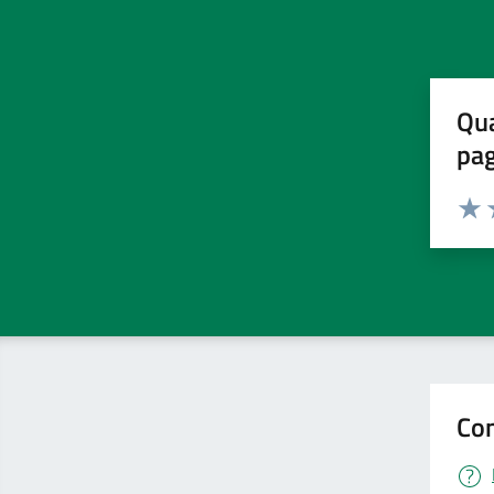
Qua
pa
Valuta 
Valut
V
Con